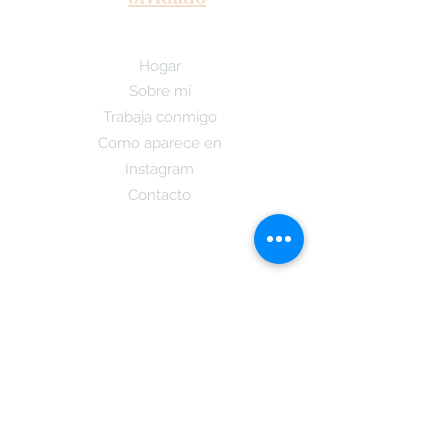
Hogar
Sobre mí
Trabaja conmigo
Como aparece en
Instagram
Contacto
¡Suscríbete aquí y recibe las últimas
noticias sobre nuestro Podcast y la
publicacion de mi nuevo libro y cuando
estara a la dispocicion de todos los que
se subsciban tambien obtendran
informacion sobre
La Teoria Coreano!