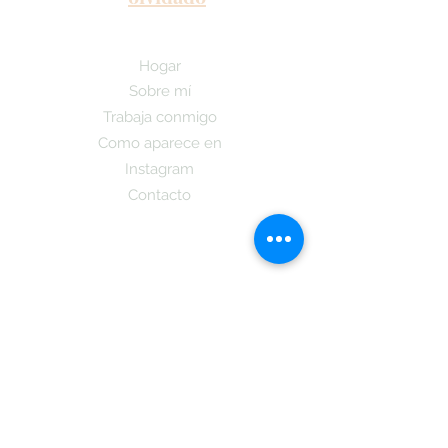
Hogar
Sobre mí
Trabaja conmigo
Como aparece en
Instagram
Contacto
¡Suscríbete aquí y recibe las últimas
noticias sobre nuestro Podcast y la
publicacion de mi nuevo libro y cuando
estara a la dispocicion de todos los que
se subsciban tambien obtendran
informacion sobre
La Teoria Coreano!