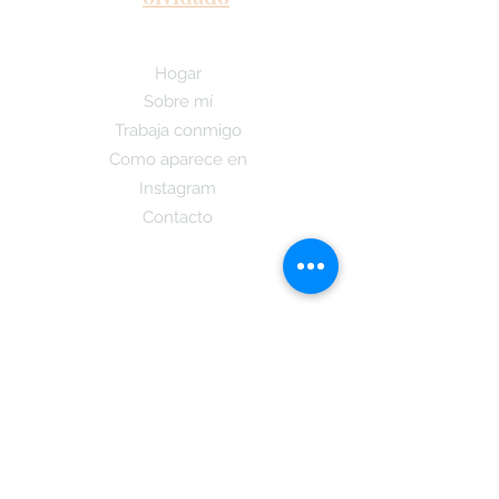
Hogar
Sobre mí
Trabaja conmigo
Como aparece en
Instagram
Contacto
¡Suscríbete aquí y recibe las últimas
noticias sobre nuestro Podcast y la
publicacion de mi nuevo libro y cuando
estara a la dispocicion de todos los que
se subsciban tambien obtendran
informacion sobre
La Teoria Coreano!