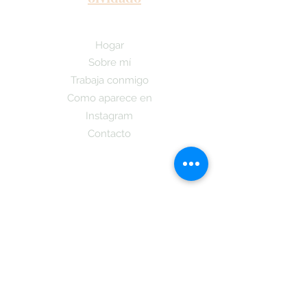
Hogar
Sobre mí
Trabaja conmigo
Como aparece en
Instagram
Contacto
¡Suscríbete aquí y recibe las últimas
noticias sobre nuestro Podcast y la
publicacion de mi nuevo libro y cuando
estara a la dispocicion de todos los que
se subsciban tambien obtendran
informacion sobre
La Teoria Coreano!