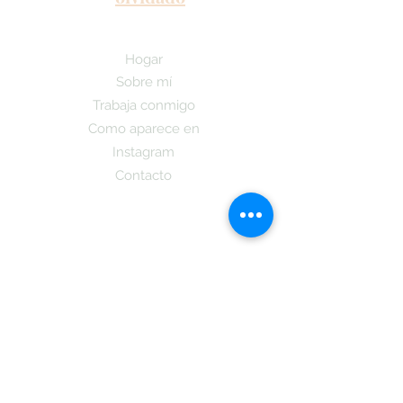
Hogar
Sobre mí
Trabaja conmigo
Como aparece en
Instagram
Contacto
¡Suscríbete aquí y recibe las últimas
noticias sobre nuestro Podcast y la
publicacion de mi nuevo libro y cuando
estara a la dispocicion de todos los que
se subsciban tambien obtendran
informacion sobre
La Teoria Coreano!