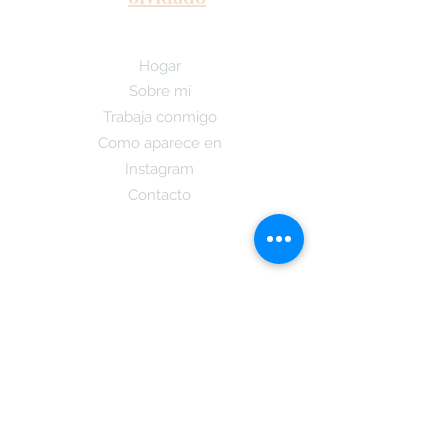
Hogar
Sobre mí
Trabaja conmigo
Como aparece en
Instagram
Contacto
¡Suscríbete aquí y recibe las últimas
noticias sobre nuestro Podcast y la
publicacion de mi nuevo libro y cuando
estara a la dispocicion de todos los que
se subsciban tambien obtendran
informacion sobre
La Teoria Coreano!