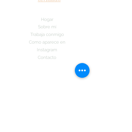
Hogar
Sobre mí
Trabaja conmigo
Como aparece en
Instagram
Contacto
¡Suscríbete aquí y recibe las últimas
noticias sobre nuestro Podcast y la
publicacion de mi nuevo libro y cuando
estara a la dispocicion de todos los que
se subsciban tambien obtendran
informacion sobre
La Teoria Coreano!