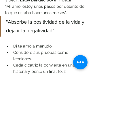
y decir. 
Estoy bendecido/a
; Y decir 
"Mírame. estoy unos pasos por delante de 
lo que estaba hace unos meses". 
"Absorbe la positividad de la vida y 
deja ir la negatividad".
Di te amo a menudo.
Considere sus pruebas como 
lecciones.
Cada cicatriz la convierte en una 
historia y ponle un final feliz.
Cada lágrima que cae de tu rostro 
en un día difícil, abrázala y 
atesorala porque limpia tu alma.
Sepa que somos únicas y 
perfectamente hechos/as a la 