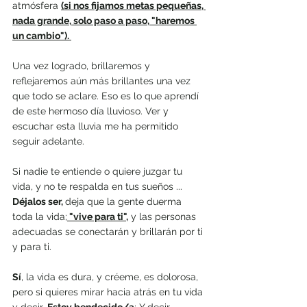
atmósfera 
(si nos fijamos metas pequeñas, 
nada grande, solo paso a paso, "haremos 
un cambio"). 
Una vez logrado, brillaremos y 
reflejaremos aún más brillantes una vez 
que todo se aclare. Eso es lo que aprendí 
de este hermoso día lluvioso. Ver y 
escuchar esta lluvia me ha permitido 
seguir adelante.
Si nadie te entiende o quiere juzgar tu 
vida, y no te respalda en tus sueños ... 
Déjalos ser, 
deja que la gente duerma 
toda la vida;
 "vive para ti",
 y las personas 
adecuadas se conectarán y brillarán por ti 
y para ti.
Sí
, la vida es dura, y créeme, es dolorosa, 
pero si quieres mirar hacia atrás en tu vida 