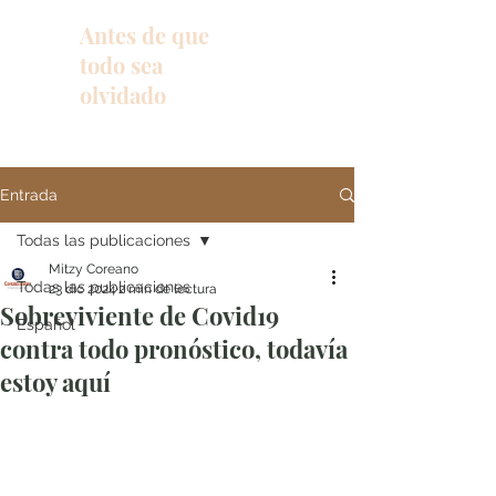
Antes de que
todo sea
olvidado
Entrada
Todas las publicaciones
Mitzy Coreano
Todas las publicaciones
23 dic 2024
2 min de lectura
Sobreviviente de Covid19
Español
contra todo pronóstico, todavía
estoy aquí