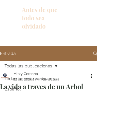
Antes de que
todo sea
olvidado
Entrada
Todas las publicaciones
Mitzy Coreano
Todas las publicaciones
22 dic 2024
2 min de lectura
La vida a traves de un Arbol
Español