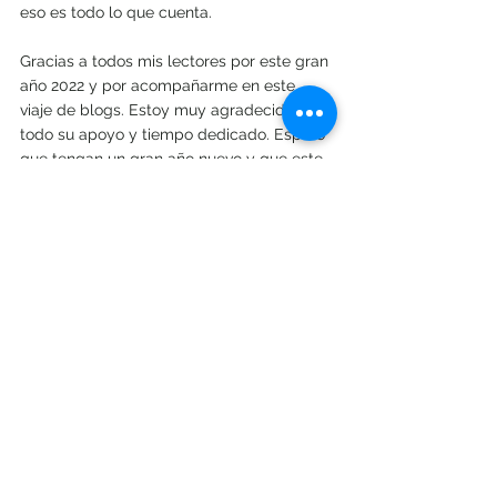
eso es todo lo que cuenta. 
Gracias a todos mis lectores por este gran 
año 2022 y por acompañarme en este 
viaje de blogs. Estoy muy agradecida por 
todo su apoyo y tiempo dedicado. Espero 
que tengan un gran año nuevo y que este 
2023 sigamos brindando mas lecturas y 
audios. Felices fiestas.
¡Espero presentarles mi libro este 2023!
M.Coreano 
Ver todo
Entradas recientes