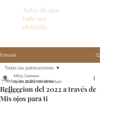
Antes de que
todo sea
olvidado
Entrada
Todas las publicaciones
Mitzy Coreano
Todas las publicaciones
29 dic 2022
5 min de lectura
Refleccion del 2022 a través de
Español
Mis ojos para ti